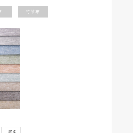
布
竹节布
尾页