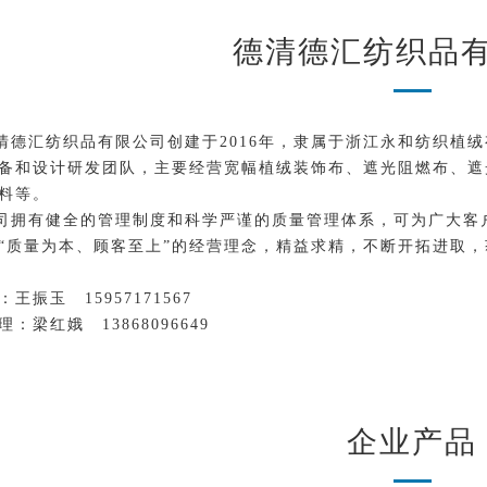
德清德汇纺织品
清德汇纺织品有限公司创建于2016年，隶属于浙江永和纺织植
备和设计研发团队，主要经营宽幅植绒装饰布、遮光阻燃布、遮
料等。
司拥有健全的管理制度和科学严谨的质量管理体系，可为广大客
“质量为本、顾客至上”的经营理念，精益求精，不断开拓进取
：王振玉 15957171567
：梁红娥 13868096649
企业产品