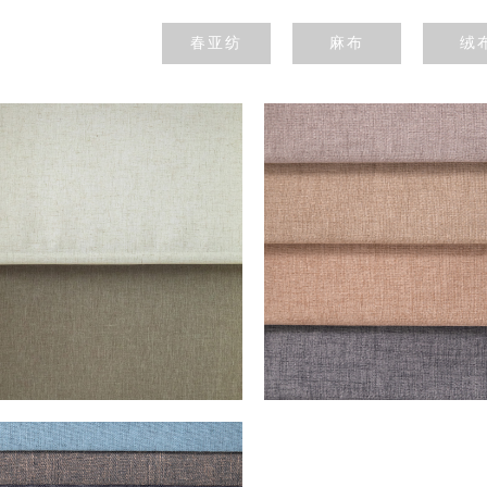
春亚纺
麻布
绒