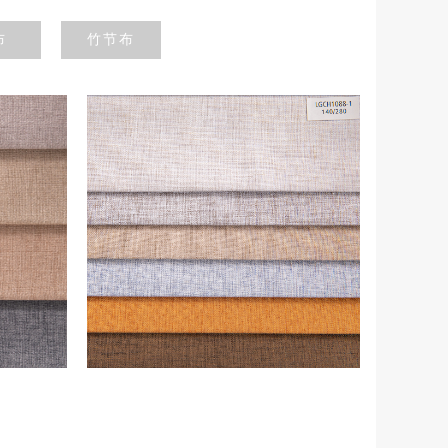
布
竹节布