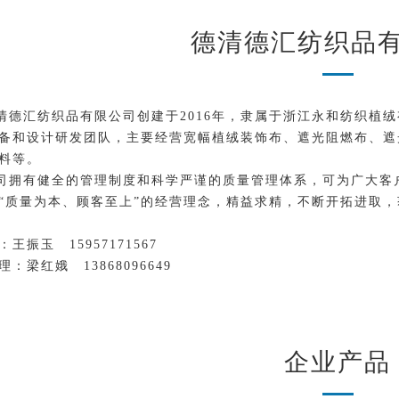
德清德汇纺织品
清德汇纺织品有限公司创建于2016年，隶属于浙江永和纺织植
备和设计研发团队，主要经营宽幅植绒装饰布、遮光阻燃布、遮
料等。
司拥有健全的管理制度和科学严谨的质量管理体系，可为广大客
“质量为本、顾客至上”的经营理念，精益求精，不断开拓进取
：王振玉 15957171567
：梁红娥 13868096649
企业产品