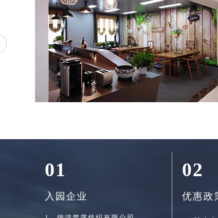
<
01
02
入园企业
优惠政
1、德清梵露纺织有限公司