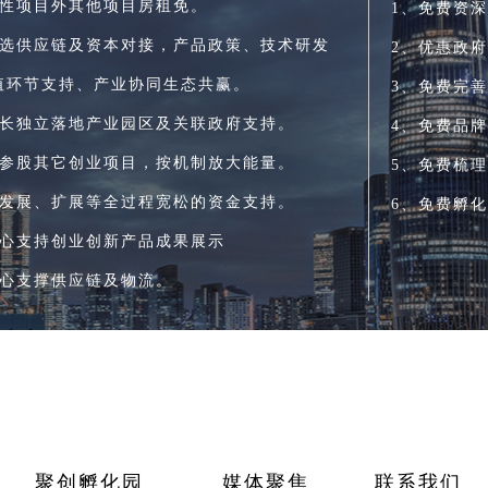
产性项目外其他项目房租免。
1、免费资
可选供应链及资本对接，产品政策、技术研发
2、优惠政
值环节支持、产业协同生态共赢。
3、免费完
成长独立落地产业园区及关联政府支持。
4、免费品
会参股其它创业项目，按机制放大能量。
5、免费梳
、发展、扩展等全过程宽松的资金支持。
6、免费孵
中心支持创业创新产品成果展示
中心支撑供应链及物流。
聚创孵化园
媒体聚焦
联系我们