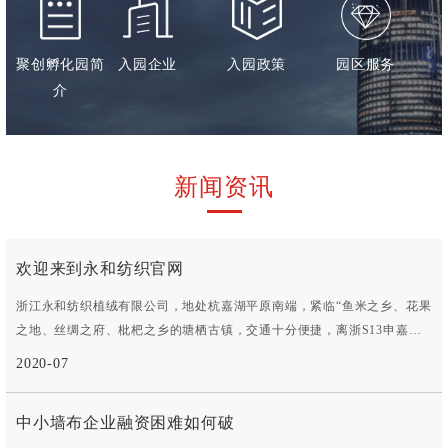
聚创孵化园简
入园企业
入园政策
园区服务
介
新闻资讯
欢迎来到永和纺织官网
浙江永和纺织植绒有限公司，地处杭嘉湖平原南端，紧临“鱼米之乡、花果
之地、丝绸之府、枇杷之乡的塘栖古镇，交通十分便捷，离浙S13申嘉湖
杭高速仅- -公里，浙S304省道、京杭运河紧靠厂区公司始创于1993年，历
2020-07
经10多年的努力拼搏，于2006年在德清县雷甸经济开发区再投资建成新厂
房。公司占地面积40000余平方米， 拥有员工200余名，目前公司规模在
中小墙布企业融资困难如何破
国内同行业中排名靠前。