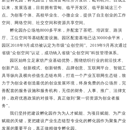
新型孵化园，孵化园位于德清雷甸经济开发区，毗邻杭州。自成立
以来，发展迅速，目前拥有雷甸、临平开发区、临平新城这三个
点。为创客个体、高校毕业生、小微企业，提供了自主创业的工作
空间、网络空间、社交空间和资源共享空间。
孵化园办公场地8000多平米，并配套了茶吧、培训室、路演
厅、工位空间等基础配套设施。园区配套基地已达30000余平米，
园区2018年9月成功被认定为市级“众创空间”。2019年9月再次通过
省级“众创空间”认证，成功纳入省级“众创空间”科技管理体系。
园区始终立足家纺产业基础优势，围绕纺织行业的前沿技术、
创新产品、创新模式、创新销售、品牌创意、互联网平台、智能工
具等纵向及横向价值生态链布局，打造一个产业互联网生态链，致
力于为创业者创造最优的创业发展环境，终身免费的办公场所，完
善配套的服务设施和服务机构，无偿的财务、人事、推广、法律支
持，政府优惠政策的对接等。真正做到“聚一切资源为创业者服
务”。
我们坚持把建设孵化园作为为人才赋能、为项目赋能、为产业
赋能的关键，更把建设产业生态链型专业化的孵化园作为聚集产业
发展的重要平台，真正做精做专孵化园。