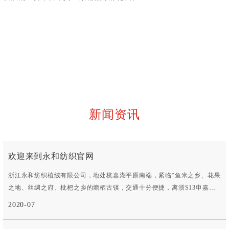
聚创孵化园简
入园企业
入园政策
园区服务
介
新闻资讯
欢迎来到永和纺织官网
浙江永和纺织植绒有限公司，地处杭嘉湖平原南端，紧临“鱼米之乡、花果
之地、丝绸之府、枇杷之乡的塘栖古镇，交通十分便捷，离浙S13申嘉湖
杭高速仅- -公里，浙S304省道、京杭运河紧靠厂区公司始创于1993年，历
2020-07
经10多年的努力拼搏，于2006年在德清县雷甸经济开发区再投资建成新厂
房。公司占地面积40000余平方米， 拥有员工200余名，目前公司规模在